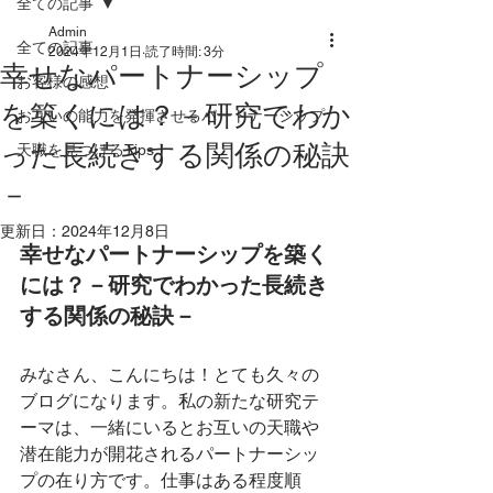
全ての記事
Admin
全ての記事
2024年12月1日
読了時間: 3分
幸せなパートナーシップ
お客様の感想
を築くには？－研究でわか
お互いの能力を発揮させるパートナーシップ
った長続きする関係の秘訣
天職を見つけるTips
－
更新日：
2024年12月8日
幸せなパートナーシップを築く
には？－研究でわかった長続き
する関係の秘訣－
みなさん、こんにちは！とても久々の
ブログになります。私の新たな研究テ
ーマは、一緒にいるとお互いの天職や
潜在能力が開花されるパートナーシッ
プの在り方です。仕事はある程度順