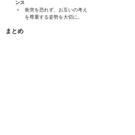
ンス
衝突を恐れず、お互いの考え
を尊重する姿勢を大切に。
まとめ
この20年間の研究が示すように、長続
きする幸せな関係を築くには、「日々
の努力」と「思いやり」が不可欠で
す。あなたも、これらのポイントを取
り入れて、パートナーとの絆をさらに
深めてみてはいかがでしょうか？この
記事が役に立ったら、ぜひシェアして
くださいね😊
【参考論文】「Taking Stock of the 
Longitudinal Study of Romantic Couple 
Relationships: The Last 20 Years」詳細
は
こちら
お互いの能力を発揮させるパートナーシップ