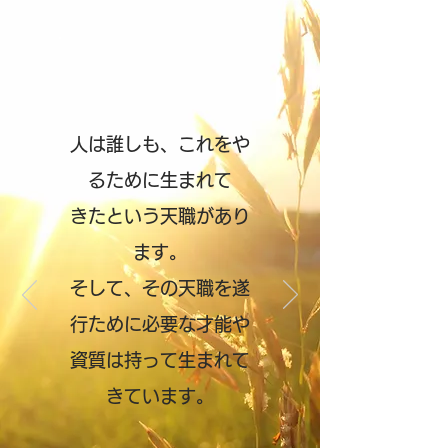
人は誰しも、これをや
るために生まれて
きたという天職があり
ます。
そして、その天職を遂
行ために
必要な才能や
資質は持って
生まれて
きています。