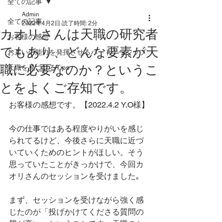
全ての記事
Admin
全ての記事
2022年4月2日
読了時間: 2分
カオリさんは天職の研究者
お客様の感想
でもあり、どんな要素が天
お互いの能力を発揮させるパートナーシップ
職に必要なのか？というこ
天職を見つけるTips
とをよくご存知です。
お客様の感想です。【2022.4.2 Y.O様】
今の仕事ではある程度やりがいを感じ
られてるけど、今後さらに天職に近づ
いていくためのヒントがほしい。そう
思っていたことがきっかけで、今回カ
オリさんのセッションを受けました｡
まず、セッションを受けながら強く感
じたのが「投げかけてくださる質問の